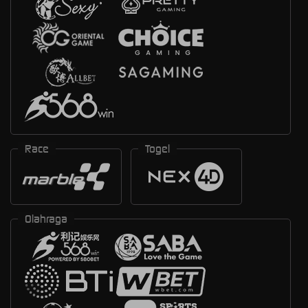
Race
Togel
Olahraga