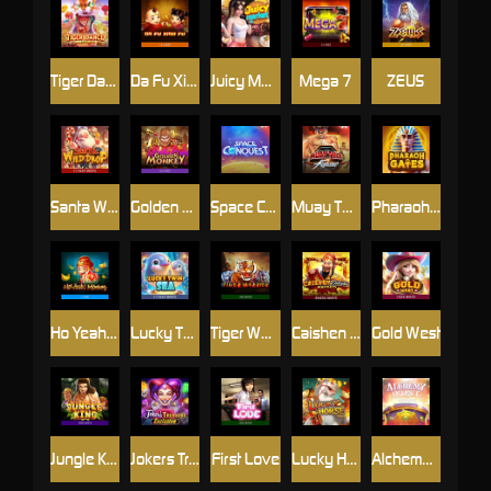
Tiger Dance
Da Fu Xiao Fu
Juicy Market
Mega 7
ZEUS
Santa Wild Drop
Golden Monkey
Space Conquest
Muay Thai Fighter
Pharaoh Gates
Ho Yeah Monkey
Lucky Twin Sea
Tiger Warrior
Caishen Deluxe Maxways
Gold West
Jungle King
Jokers Treasure Exclusive
First Love
Lucky Horse
Alchemy Quest Jackpot