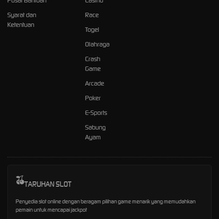
Pusat Bantuan
Casino
Syarat dan
Race
Ketentuan
Togel
Olahraga
Crash
Game
Arcade
Poker
E-Sports
Sabung
Ayam
TARUHAN SLOT
Penyedia slot online dengan beragam pilihan game menarik yang memudahkan
pemain untuk mencapai jackpot