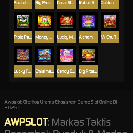
Pocket Mon Go
Big Prosperity
Great Stars SA
Rabbit Riches
Golden Chicken
Triple Panda
Money Mouse
Lucky Meow
Alchemy Quest Level Up
Mr Chu Tycoon
Lucky Feng Shui
Christmas Miracles
Candy Candy
Big Prosperity SA
Awpslot: Otoritas Utama Ekosistem Game Slot Online Di
2026!
AWPSLOT
: Markas Taktis