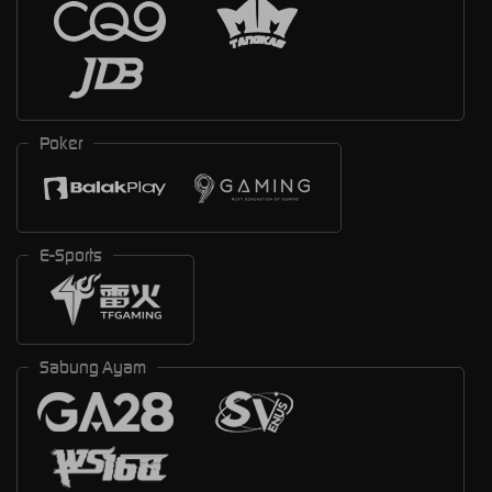
Poker
E-Sports
Sabung Ayam