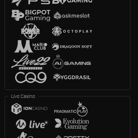
Live Casino