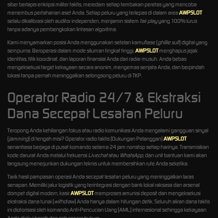
siber berlapis enkripsi militer taktis, meredam setiap tembakan peretas yang mencoba
menembus pertahanan aset Anda. Setiap peluru yang terlepas di dalam area
AWPSLOT
selalu dikalibrasi oleh auditor independen, menjamin sistem
fair play
yang 100% lurus
tanpa adanya pembengkokan lintasan algoritma.
Kami menyamarkan posisi Anda menggunakan setelan kamuflase (
ghillie suit
) digital yang
sempurna. Beroperasi dalam mode siluman tingkat tinggi,
AWPSLOT
menghapus jejak
identitas, titik koordinat, dan laporan finansial Anda dari radar musuh. Anda bebas
mengeksekusi target kekayaan secara anonim, mengemas senjata Anda, dan berpindah
lokasi tanpa pernah meninggalkan selongsong peluru di TKP.
Operator Radio 24/7 & Ekstraksi
Dana Secepat Lesatan Peluru
Teropong Anda kehilangan fokus atau radio komunikasi Anda mengalami gangguan sinyal
(
jamming
) di tengah misi? Operator radio taktis (Dukungan Pelanggan)
AWPSLOT
senantiasa berjaga di pusat komando selama 24 jam nonstop setiap harinya. Transmisikan
kode darurat Anda melalui frekuensi
Livechat
atau
WhatsApp
, dan unit bantuan kami akan
langsung menerjunkan dukungan teknis untuk membersihkan rute Anda seketika.
Tarik hasil pampasan operasi Anda secepat lesatan peluru yang meninggalkan laras
senapan. Memiliki jalur logistik yang terintegrasi dengan bank lokal raksasa dan arsenal
dompet digital modern, kasir
AWPSLOT
memproses amunisi deposit dan mengeksekusi
ekstraksi dana tunai (
withdraw
) Anda hanya dalam hitungan detik. Seluruh aliran dana taktis
ini diotorisasi oleh komando Anti-Pencucian Uang (AML) internasional sehingga kekayaan
Anda diakui bersih dan sah secara hukum.