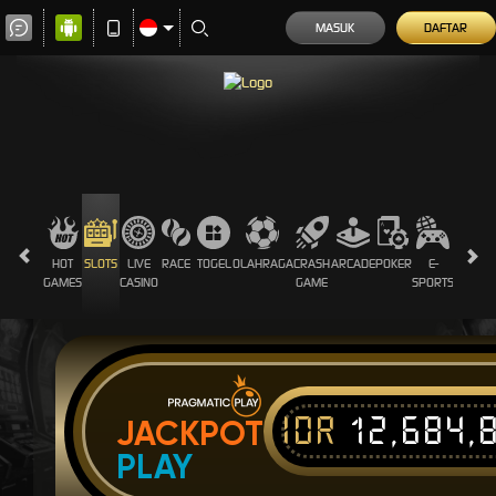
MASUK
DAFTAR
HOT
SLOTS
LIVE
RACE
TOGEL
OLAHRAGA
CRASH
ARCADE
POKER
E-
SABUN
GAMES
CASINO
GAME
SPORTS
AYAM
IDR
12,684,
JACKPOT
PLAY