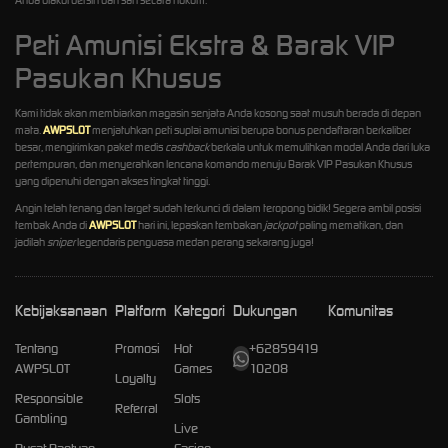
Peti Amunisi Ekstra & Barak VIP
Pasukan Khusus
Kami tidak akan membiarkan magasin senjata Anda kosong saat musuh berada di depan
mata.
AWPSLOT
menjatuhkan peti suplai amunisi berupa bonus pendaftaran berkaliber
besar, mengirimkan paket medis
cashback
berkala untuk memulihkan modal Anda dari luka
pertempuran, dan menyerahkan lencana komando menuju Barak VIP Pasukan Khusus
yang dipenuhi dengan akses tingkat tinggi.
Angin telah tenang dan target sudah terkunci di dalam teropong bidik! Segera ambil posisi
tembak Anda di
AWPSLOT
hari ini, lepaskan tembakan
jackpot
paling mematikan, dan
jadilah
sniper
legendaris penguasa medan perang sekarang juga!
Kebijaksanaan
Platform
Kategori
Dukungan
Komunitas
Tentang
Promosi
Hot
+62859419
AWPSLOT
Games
10208
Loyalty
Responsible
Slots
Referral
Gambling
Live