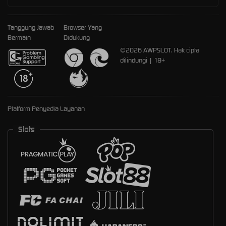
Tanggung Jawab
Browser Yang
Bermain
Didukung
©2026 AWPSLOT. Hak cipta
dilindungi | 18+
Platform Penyedia Layanan
Slots