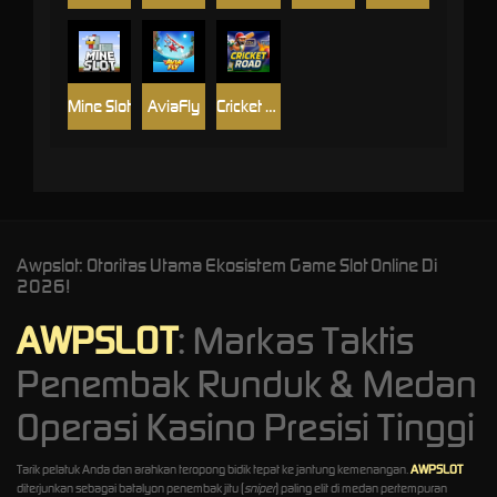
Mine Slot
AviaFly
Cricket Road
Awpslot: Otoritas Utama Ekosistem Game Slot Online Di
2026!
AWPSLOT
: Markas Taktis
Penembak Runduk & Medan
Operasi Kasino Presisi Tinggi
Tarik pelatuk Anda dan arahkan teropong bidik tepat ke jantung kemenangan.
AWPSLOT
diterjunkan sebagai batalyon penembak jitu (
sniper
) paling elit di medan pertempuran