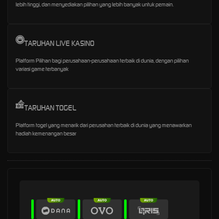
lebih tinggi, dan menyediakan pilihan yang lebih banyak untuk pemain.
TARUHAN LIVE KASINO
Platform Pilihan bagi perusahaan-perusahaan terbaik di dunia, dengan pilihan
variasi game terbanyak
TARUHAN TOGEL
Platform togel yang menarik dari perusahan terbaik di dunia yang menawarkan
hadiah kemenangan besar