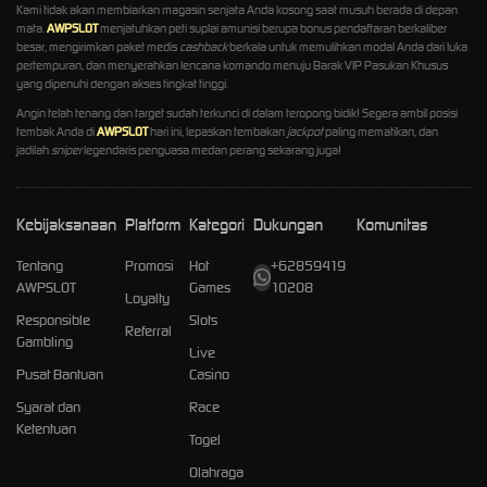
Kami tidak akan membiarkan magasin senjata Anda kosong saat musuh berada di depan
mata.
AWPSLOT
menjatuhkan peti suplai amunisi berupa bonus pendaftaran berkaliber
besar, mengirimkan paket medis
cashback
berkala untuk memulihkan modal Anda dari luka
pertempuran, dan menyerahkan lencana komando menuju Barak VIP Pasukan Khusus
yang dipenuhi dengan akses tingkat tinggi.
Angin telah tenang dan target sudah terkunci di dalam teropong bidik! Segera ambil posisi
tembak Anda di
AWPSLOT
hari ini, lepaskan tembakan
jackpot
paling mematikan, dan
jadilah
sniper
legendaris penguasa medan perang sekarang juga!
Kebijaksanaan
Platform
Kategori
Dukungan
Komunitas
Tentang
Promosi
Hot
+62859419
AWPSLOT
Games
10208
Loyalty
Responsible
Slots
Referral
Gambling
Live
Pusat Bantuan
Casino
Syarat dan
Race
Ketentuan
Togel
Olahraga