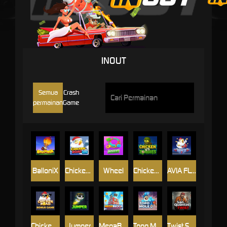
INOUT
Semua
Crash
permainan
Game
BalloniX
Chicken Road Ice
Wheel
Chicken vs Zombies
AVIA FLY 2
Chicken Road Bonus
Jumper
MegaBlock
Topo Mole
Twist San Quentin