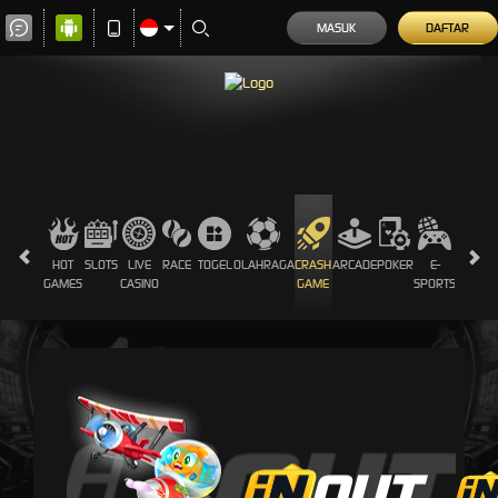
MASUK
DAFTAR
HOT
SLOTS
LIVE
RACE
TOGEL
OLAHRAGA
CRASH
ARCADE
POKER
E-
SABUN
GAMES
CASINO
GAME
SPORTS
AYAM