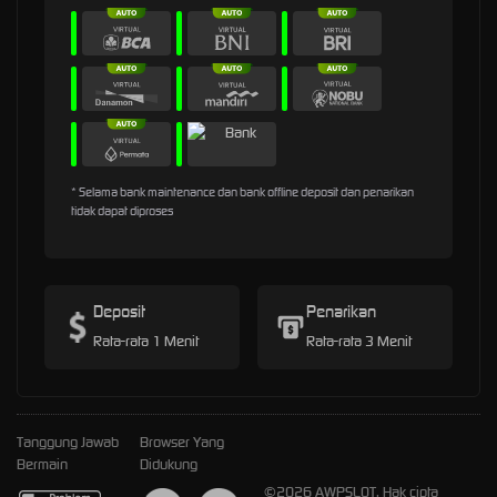
* Selama bank maintenance dan bank offline deposit dan penarikan
tidak dapat diproses
Deposit
Penarikan
Rata-rata 1 Menit
Rata-rata 3 Menit
Tanggung Jawab
Browser Yang
Bermain
Didukung
©2026 AWPSLOT. Hak cipta