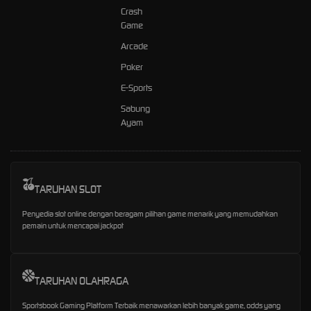
Crash
Game
Arcade
Poker
E-Sports
Sabung
Ayam
TARUHAN SLOT
Penyedia slot online dengan beragam pilihan game menarik yang memudahkan
pemain untuk mencapai jackpot
TARUHAN OLAHRAGA
Sportsbook Gaming Platform Terbaik menawarkan lebih banyak game, odds yang