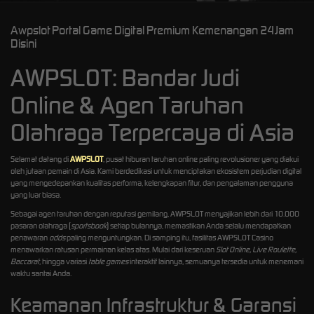
Awpslot Portal Game Digital Premium Kemenangan 24Jam
Disini
AWPSLOT: Bandar Judi
Online & Agen Taruhan
Olahraga Terpercaya di Asia
Selamat datang di
AWPSLOT
, pusat hiburan taruhan online paling revolusioner yang diakui
oleh jutaan pemain di Asia. Kami berdedikasi untuk menciptakan ekosistem perjudian digital
yang mengedepankan kualitas performa, kelengkapan fitur, dan pengalaman pengguna
yang luar biasa.
Sebagai agen taruhan dengan reputasi gemilang, AWPSLOT menyajikan lebih dari 10.000
pasaran olahraga (
sportsbook
) setiap bulannya, memastikan Anda selalu mendapatkan
penawaran
odds
paling menguntungkan. Di samping itu, fasilitas AWPSLOT Casino
menawarkan ratusan permainan kelas atas. Mulai dari keseruan
Slot Online, Live Roulette,
Baccarat
, hingga variasi
table games
interaktif lainnya, semuanya tersedia untuk menemani
waktu santai Anda.
Keamanan Infrastruktur & Garansi