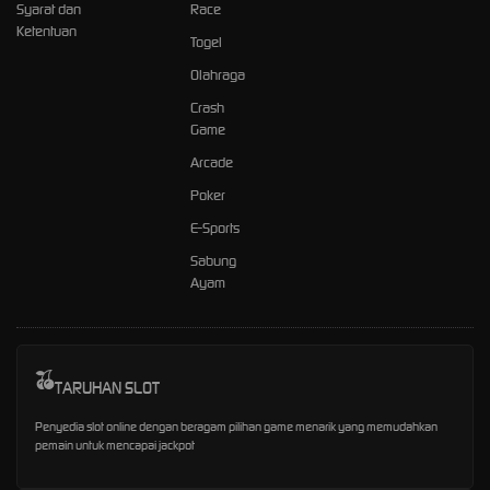
Syarat dan
Race
Ketentuan
Togel
Olahraga
Crash
Game
Arcade
Poker
E-Sports
Sabung
Ayam
TARUHAN SLOT
Penyedia slot online dengan beragam pilihan game menarik yang memudahkan
pemain untuk mencapai jackpot