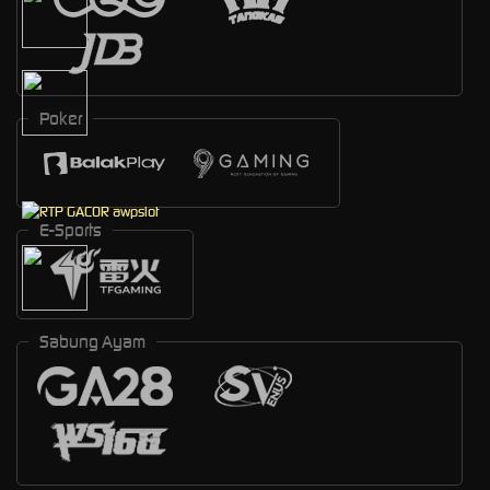
Poker
E-Sports
Sabung Ayam