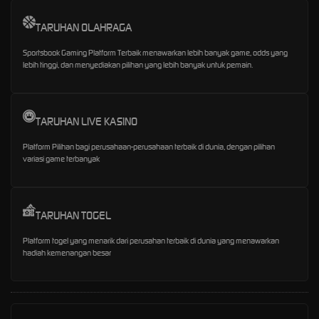
TARUHAN OLAHRAGA
Sportsbook Gaming Platform Terbaik menawarkan lebih banyak game, odds yang
lebih tinggi, dan menyediakan pilihan yang lebih banyak untuk pemain.
TARUHAN LIVE KASINO
Platform Pilihan bagi perusahaan-perusahaan terbaik di dunia, dengan pilihan
variasi game terbanyak
TARUHAN TOGEL
Platform togel yang menarik dari perusahan terbaik di dunia yang menawarkan
hadiah kemenangan besar