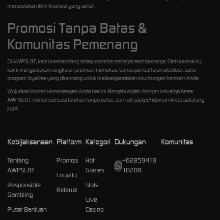
menciptakan iklim finansial yang sehat.
Promosi Tanpa Batas &
Komunitas Pemenang
Di AWPSLOT, kami memandang setiap member sebagai aset berharga. Oleh karena itu,
kami menyediakan rangkaian promosi memukau, bonus pendaftaran eksklusif, serta
program loyalitas yang dirancang untuk melipatgandakan keuntungan bermain Anda.
Wujudkan impian kemenangan Anda hari ini. Bergabunglah dengan keluarga besar
AWPSLOT, nikmati sensasi taruhan tanpa batas, dan raih
jackpot
idaman Anda sekarang
juga!
Kebijaksanaan
Platform
Kategori
Dukungan
Komunitas
Tentang
Promosi
Hot
+62859419
AWPSLOT
Games
10208
Loyalty
Responsible
Slots
Referral
Gambling
Live
Pusat Bantuan
Casino