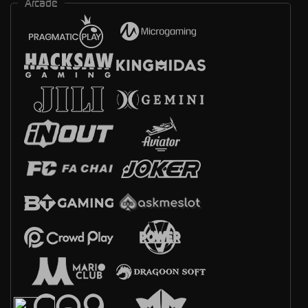
Arcade