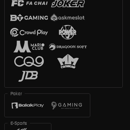
Poker
E-Sports