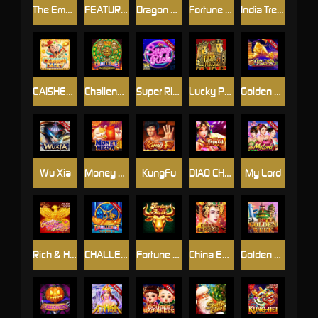
The Empire
FEATURE BUY・SUPER POWERFUL
Dragon Boat Festival
Fortune Teller
India Treasure
CAISHEN DADDY
Challenge・Mayan Calendar
Super Rich
Lucky Poker 2
Golden Zongzi
Wu Xia
Money Meow
KungFu
DIAO CHAN FA DA CAI
My Lord
Rich & Happy
CHALLENGE・FU LU SHOU XI
Fortune Bull
China Empress
Golden Week