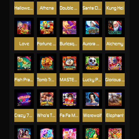
Halloween
Athena
Double Happiness
Santa Claus
Kung Hei
Love
Fortune God
Burlesque 2
Aurora Wolf
Alchemy
Fish Prawn Crab
Tomb Treasure
MASTER HAHA
Lucky Panda
Glorious Kingdom
Crazy 777
Who's The Boss
Fa Fa Monkey
Werewolf
Elephant