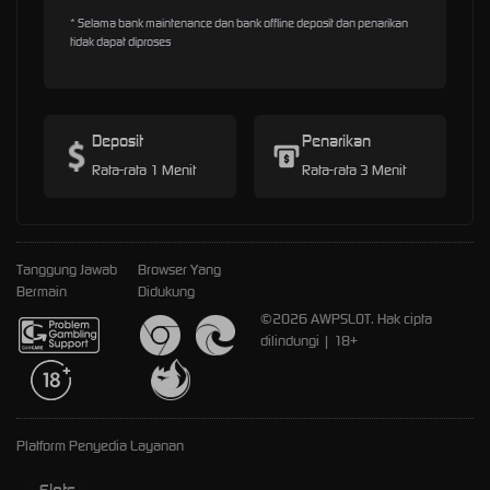
* Selama bank maintenance dan bank offline deposit dan penarikan
tidak dapat diproses
Deposit
Penarikan
Rata-rata 1 Menit
Rata-rata 3 Menit
Tanggung Jawab
Browser Yang
Bermain
Didukung
©2026 AWPSLOT. Hak cipta
dilindungi | 18+
Platform Penyedia Layanan