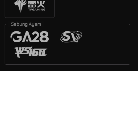
Sabung Ayam