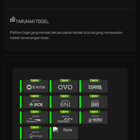
TARUHAN TOGEL
Platform togel yang menarik dari perusahan terbaik di dunia yang menawarkan
hadiah kemenangan besar