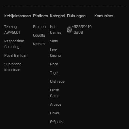
Kebijaksanaan
Platform
Kategori
Dukungan
Komunitas
Tentang
Promosi
Hot
+62859419
AWPSLOT
Games
10208
Loyalty
Responsible
Slots
Referral
Gambling
Live
Pusat Bantuan
Casino
Syarat dan
Race
Ketentuan
Togel
Olahraga
Crash
Game
Arcade
Poker
E-Sports