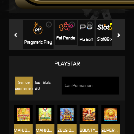
i
i
i
i
i
Facha
Fat Panda
Slot88 x PP
PG Soft
Pragmatic Play
PLAYSTAR
Semua
Top
Slots
permainan
20
MAHJONG WAYS 3+
MAHJONG：ORIGIN
ZEUS OF OLYMPUS
BOUNTY EXPRESS
SUPER GEMS