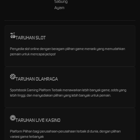
Sabung
Ayam
TARUHAN SLOT
Penyedia slot online dengan beragam pilihan game menarik yang memudahkan
pemain untuk mencapai jackpot
TARUHAN OLAHRAGA
Sportsbook Gaming Platform Terbaik menawarkan lebih banyak game, odds yang
lebih tinggi, dan menyediakan pilihan yang lebih banyak untuk pemain.
TARUHAN LIVE KASINO
Platform Pilihan bagi perusahaan-perusahaan terbaik di dunia, dengan pilihan
variasi game terbanyak