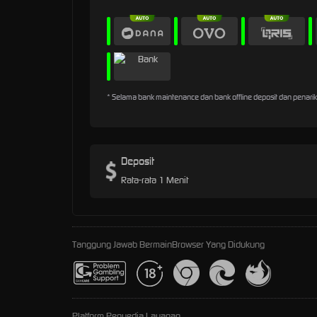
* Selama bank maintenance dan bank offline deposit dan penarik
Deposit
Rata-rata 1 Menit
Tanggung Jawab Bermain
Browser Yang Didukung
Platform Penyedia Layanan