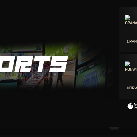
GRAN
NORW