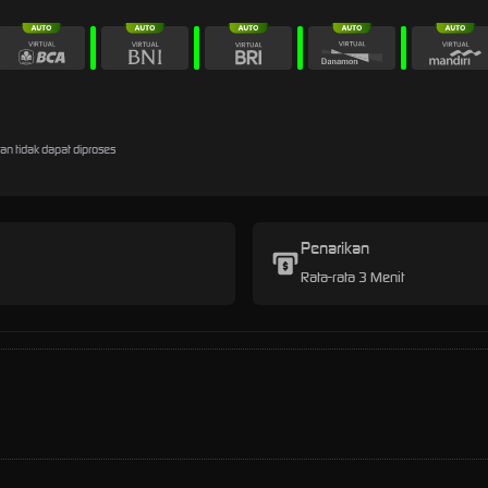
an tidak dapat diproses
Penarikan
Rata-rata 3 Menit